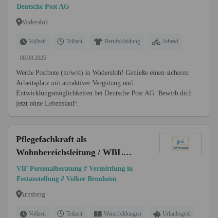
Deutsche Post AG
Wadersloh
Vollzeit
Teilzeit
Berufskleidung
Jobrad
08.08.2026
Werde Postbote (m/w/d) in Wadersloh! Genieße einen sicheren
Arbeitsplatz mit attraktiver Vergütung und
Entwicklungsmöglichkeiten bei Deutsche Post AG. Bewirb dich
jetzt ohne Lebenslauf!
Pflegefachkraft als
Wohnbereichsleitung / WBL
(m/w/d) bis 67.200 € | Raum
VIF Personalberatung # Vermittlung in
Arnsberg
Festanstellung # Volker Bronheim
Arnsberg
Vollzeit
Teilzeit
Weiterbildungen
Urlaubsgeld