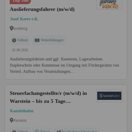
Top Job
Auslieferungsfahrer (m/w/d)
Josef Korte e.K.
Arnsberg
Vollzeit
Weiterbildungen
01.08.2026
Auslieferungsfahrten und ggf. Kassieren, Lagerarbeiten.
Staplerschein oder Kenntnisse im Umgang mit Fördergeräten von
Vorteil; Aufbau von Veranstaltungen;...
Steuerfachangestellte/r (m/w/d) in
Warstein – bis zu 5 Tage
Homeoffice
Kanzleihafen
Warstein