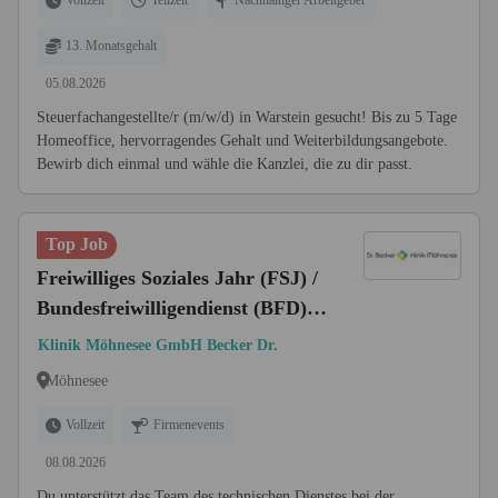
Vollzeit
Teilzeit
Nachhaltiger Arbeitgeber
13. Monatsgehalt
05.08.2026
Steuerfachangestellte/r (m/w/d) in Warstein gesucht! Bis zu 5 Tage
Homeoffice, hervorragendes Gehalt und Weiterbildungsangebote.
Bewirb dich einmal und wähle die Kanzlei, die zu dir passt.
Top Job
Freiwilliges Soziales Jahr (FSJ) /
Bundesfreiwilligendienst (BFD)
in der Haustechnik
Klinik Möhnesee GmbH Becker Dr.
Möhnesee
Vollzeit
Firmenevents
08.08.2026
Du unterstützt das Team des technischen Dienstes bei der