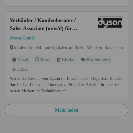
Verkäufer / Kundenberater /
Sales Associate (m/w/d) für
Dyson im Einzelhandel
Dyson GmbH'
Dresden, Krefeld, Ludwigshafen am Rhein, München, Rosenheim
Vollzeit
Teilzeit
Jobticket
Mitarbeiterrabatte
26.07.2026
Werde das Gesicht von Dyson im Einzelhandel! Begeistere Kunden
durch Live-Demos und innovative Produkte. Arbeite für eine der
besten Marken im Technikbereich.
Mehr laden