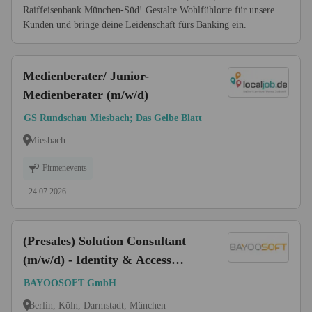
Raiffeisenbank München-Süd! Gestalte Wohlfühlorte für unsere
Kunden und bringe deine Leidenschaft fürs Banking ein.
Medienberater/ Junior-
Medienberater (m/w/d)
GS Rundschau Miesbach; Das Gelbe Blatt
Miesbach
Firmenevents
24.07.2026
(Presales) Solution Consultant
(m/w/d) - Identity & Access
Management (IAM)
BAYOOSOFT GmbH
Berlin, Köln, Darmstadt, München