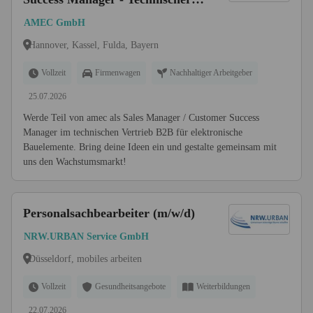
Vertrieb B2B, elektronische
AMEC GmbH
Bauelemente (m/w/d)
Hannover, Kassel, Fulda, Bayern
Vollzeit
Firmenwagen
Nachhaltiger Arbeitgeber
25.07.2026
Werde Teil von amec als Sales Manager / Customer Success
Manager im technischen Vertrieb B2B für elektronische
Bauelemente. Bring deine Ideen ein und gestalte gemeinsam mit
uns den Wachstumsmarkt!
Personalsachbearbeiter (m/w/d)
NRW.URBAN Service GmbH
Düsseldorf, mobiles arbeiten
Vollzeit
Gesundheitsangebote
Weiterbildungen
22.07.2026