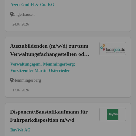
Azett GmbH & Co. KG
Ungerhausen
24.07.2026
Auszubildenden (m/w/d) zur/zum
Verwaltungsfachangestellten oder
Kauffrau/Kaufmann für
Verwaltungsgem. Memmingerberg;
Büromanagement
Vorsitzender Martin Osterrieder
Memmingerberg
17.07.2026
Disponent/Baustoffkaufmann für
Fuhrparkdisposition m/w/d
BayWa AG