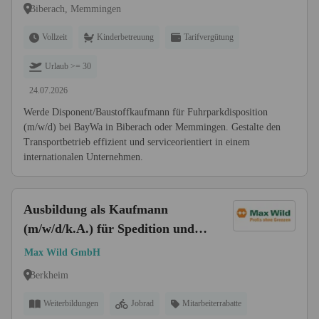
Biberach, Memmingen
Vollzeit
Kinderbetreuung
Tarifvergütung
Urlaub >= 30
24.07.2026
Werde Disponent/Baustoffkaufmann für Fuhrparkdisposition
(m/w/d) bei BayWa in Biberach oder Memmingen. Gestalte den
Transportbetrieb effizient und serviceorientiert in einem
internationalen Unternehmen.
Ausbildung als Kaufmann
(m/w/d/k.A.) für Spedition und
Logistikdienstleistungen (Start:
Max Wild GmbH
01.09.2026)
Berkheim
Weiterbildungen
Jobrad
Mitarbeiterrabatte