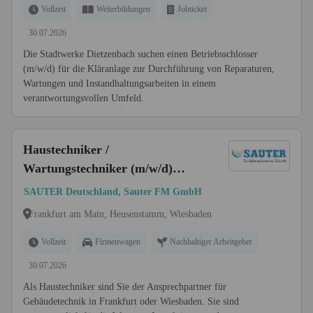
Vollzeit
Weiterbildungen
Jobticket
30.07.2026
Die Stadtwerke Dietzenbach suchen einen Betriebsschlosser
(m/w/d) für die Kläranlage zur Durchführung von Reparaturen,
Wartungen und Instandhaltungsarbeiten in einem
verantwortungsvollen Umfeld.
Haustechniker /
Wartungstechniker (m/w/d)
Fachrichtung: Elektro- oder
SAUTER Deutschland, Sauter FM GmbH
Heizungs-, Lüftungs- und
Frankfurt am Main, Heusenstamm, Wiesbaden
Sanitärtechnik
Vollzeit
Firmenwagen
Nachhaltiger Arbeitgeber
30.07.2026
Als Haustechniker sind Sie der Ansprechpartner für
Gebäudetechnik in Frankfurt oder Wiesbaden. Sie sind