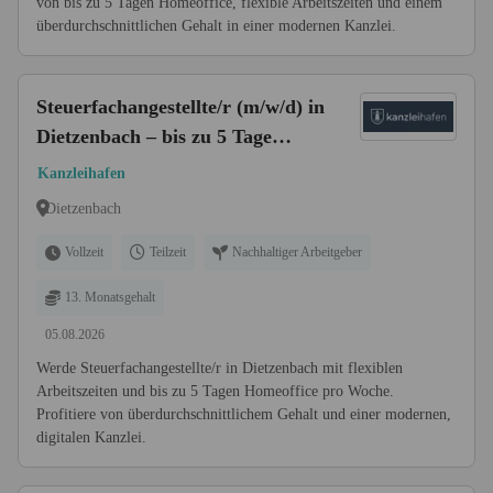
von bis zu 5 Tagen Homeoffice, flexible Arbeitszeiten und einem
überdurchschnittlichen Gehalt in einer modernen Kanzlei.
Steuerfachangestellte/r (m/w/d) in
Dietzenbach – bis zu 5 Tage
Homeoffice
Kanzleihafen
Dietzenbach
Vollzeit
Teilzeit
Nachhaltiger Arbeitgeber
13. Monatsgehalt
05.08.2026
Werde Steuerfachangestellte/r in Dietzenbach mit flexiblen
Arbeitszeiten und bis zu 5 Tagen Homeoffice pro Woche.
Profitiere von überdurchschnittlichem Gehalt und einer modernen,
digitalen Kanzlei.