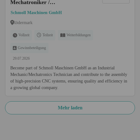
Mechatroniker /
Montagemechaniker /
Schmoll Maschinen GmbH
Anlagenmechaniker /
Rödermark
Anlagenmonteur (m/w/d)
Schwerpunkt Vormontage
Vollzeit
Teilzeit
Weiterbildungen
Gewinnbeteiligung
29.07.2026
Become part of Schmoll Maschinen GmbH as an Industrial
Mechanic/Mechatronics Technician and contribute to the assembly
of high-precision CNC systems, ensuring quality and efficiency in
a growing global company.
Mehr laden