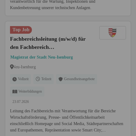
verantwortlich für die Wartung, Inspektionen und
Kundenbetreuung unserer technischen Anlagen.
Top Job
Fachbereichsleitung (m/w/d) für
den Fachbereich
Wirtschaftsförderung, Presse-
Magistrat der Stadt Neu-Isenburg
und Öffentlichkeitsarbeit und
Neu-Isenburg
Partnerstädte
Vollzeit
Teilzeit
Gesundheitsangebote
Weiterbildungen
23.07.2026
Leitung des Fachbereichs mit Verantwortung für die Bereiche
Wirtschaftsförderung, Presse- und Öffentlichkeitsarbeit
einschließlich Homepage und Social Media, Städtepartnerschaften
und Europathemen, Repräsentation sowie Smart City;...