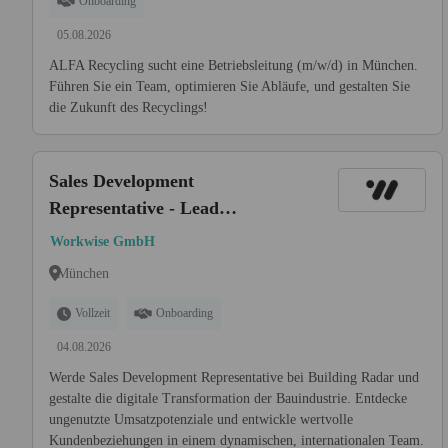
Onboarding
05.08.2026
ALFA Recycling sucht eine Betriebsleitung (m/w/d) in München.
Führen Sie ein Team, optimieren Sie Abläufe, und gestalten Sie
die Zukunft des Recyclings!
Sales Development
Representative - Lead
Generation / B2B (m/w/d)
Workwise GmbH
München
Vollzeit
Onboarding
04.08.2026
Werde Sales Development Representative bei Building Radar und
gestalte die digitale Transformation der Bauindustrie. Entdecke
ungenutzte Umsatzpotenziale und entwickle wertvolle
Kundenbeziehungen in einem dynamischen, internationalen Team.