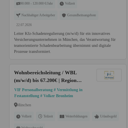
90.000 - 120.000 €/Jahr
Vollzeit
Nachhaltiger Arbeitgeber
Gesundheitsangebote
22.07.2026
Leiter Kfz-Schadenregulierung (m/w/d) für ein innovatives
Versicherungsunternehmen in München, das Verantwortung für
teamorientierte Schadenbearbeitung übernimmt und digitale
Prozesse transformiert.
Wohnbereichsleitung / WBL
(m/w/d) bis 67.200€ | Region
München Nord und Umgebung
VIF Personalberatung # Vermittlung in
Festanstellung # Volker Bronheim
München
Vollzeit
Teilzeit
Weiterbildungen
Urlaubsgeld