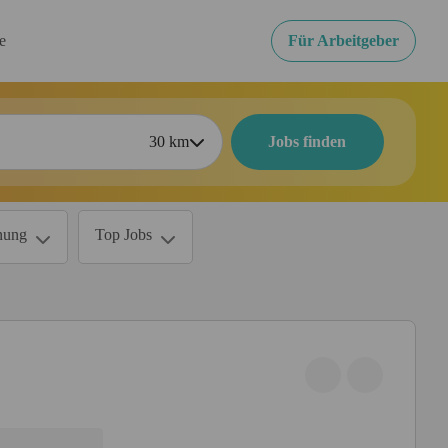
re
Für Arbeitgeber
30
km
Jobs finden
nung
Top Jobs