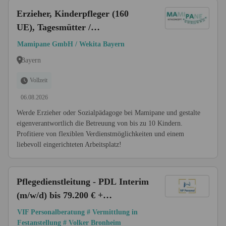
Erzieher, Kinderpfleger (160
UE), Tagesmütter /
Sozialpädagog oder pädagogische
Mamipane GmbH / Wekita Bayern
Fachkräft (m/w/d)
Bayern
Vollzeit
06.08.2026
Werde Erzieher oder Sozialpädagoge bei Mamipane und gestalte
eigenverantwortlich die Betreuung von bis zu 10 Kindern.
Profitiere von flexiblen Verdienstmöglichkeiten und einem
liebevoll eingerichteten Arbeitsplatz!
Pflegedienstleitung - PDL Interim
(m/w/d) bis 79.200 € +
Dienstwagen | deutschlandweit
VIF Personalberatung # Vermittlung in
Festanstellung # Volker Bronheim