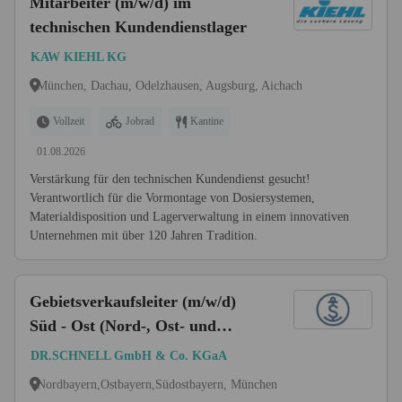
Mitarbeiter (m/w/d) im
technischen Kundendienstlager
KAW KIEHL KG
München, Dachau, Odelzhausen, Augsburg, Aichach
Vollzeit
Jobrad
Kantine
01.08.2026
Verstärkung für den technischen Kundendienst gesucht!
Verantwortlich für die Vormontage von Dosiersystemen,
Materialdisposition und Lagerverwaltung in einem innovativen
Unternehmen mit über 120 Jahren Tradition.
Gebietsverkaufsleiter (m/w/d)
Süd - Ost (Nord-, Ost- und
Südostbayern, inkl. München)
DR.SCHNELL GmbH & Co. KGaA
Nordbayern,Ostbayern,Südostbayern, München