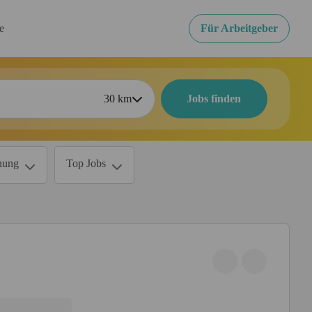
re
Für Arbeitgeber
30
km
Jobs finden
nung
Top Jobs