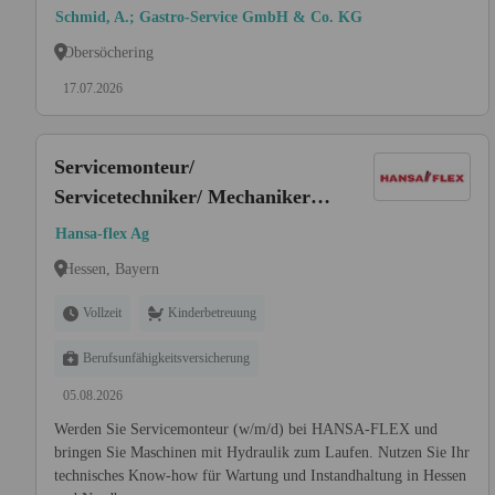
Schmid, A.; Gastro-Service GmbH & Co. KG
Obersöchering
17.07.2026
Servicemonteur/
Servicetechniker/ Mechaniker
(w/m/d) Industrieservice -
Hansa-flex Ag
Hydraulik
Hessen, Bayern
Vollzeit
Kinderbetreuung
Berufsunfähigkeitsversicherung
05.08.2026
Werden Sie Servicemonteur (w/m/d) bei HANSA-FLEX und
bringen Sie Maschinen mit Hydraulik zum Laufen. Nutzen Sie Ihr
technisches Know-how für Wartung und Instandhaltung in Hessen