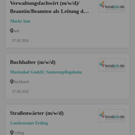
Verwaltungsfachwirt (m/w/d)/
Beamtin/Beamten als Leitung der
Finanzverwaltung (m/w/d)
Markt Isen
Isen
07.08.2026
Buchhalter (m/w/d)
Marienhof GmbH; Seniorenpflegeheim
Buchbach
07.08.2026
Straßenwärter (m/w/d)
Landratsamt Erding
Erding