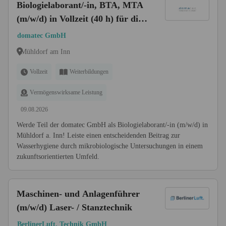
Biologielaborant/-in, BTA, MTA
(m/w/d) in Vollzeit (40 h) für die
Abteilung Mikrobiologie (Bereich
domatec GmbH
Trinkwasser/Nutzwasser)
Mühldorf am Inn
Vollzeit
Weiterbildungen
Vermögenswirksame Leistung
09.08.2026
Werde Teil der domatec GmbH als Biologielaborant/-in (m/w/d) in
Mühldorf a. Inn! Leiste einen entscheidenden Beitrag zur
Wasserhygiene durch mikrobiologische Untersuchungen in einem
zukunftsorientierten Umfeld.
Maschinen- und Anlagenführer
(m/w/d) Laser- / Stanztechnik
BerlinerLuft. Technik GmbH