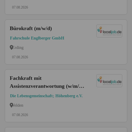
07.08.2026
Bürokraft (m/w/d)
Fahrschule Englberger GmbH
Erding
07.08.2026
Fachkraft mit
Assistenzverantwortung (w/m/d)
in unserer inklusiven Bio-Käserei
Die Lebensgemeinschaft; Höhenberg e.V.
Velden
07.08.2026