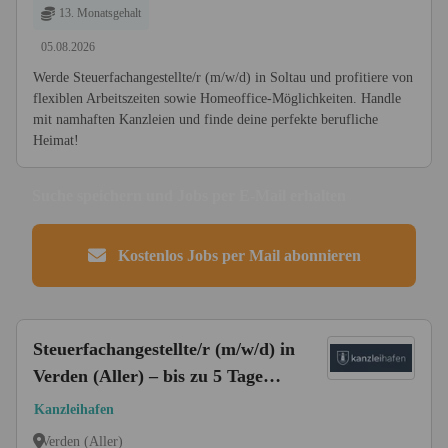
13. Monatsgehalt
05.08.2026
Werde Steuerfachangestellte/r (m/w/d) in Soltau und profitiere von
flexiblen Arbeitszeiten sowie Homeoffice-Möglichkeiten. Handle
mit namhaften Kanzleien und finde deine perfekte berufliche
Heimat!
Suche speichern und Jobs per E-Mail erhalten
Kostenlos Jobs per Mail abonnieren
Steuerfachangestellte/r (m/w/d) in
Verden (Aller) – bis zu 5 Tage
Homeoffice
Kanzleihafen
Verden (Aller)