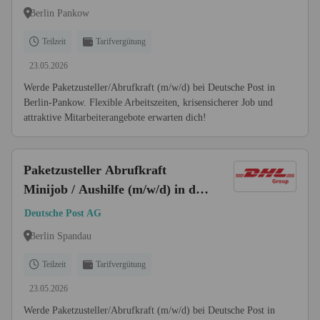
Berlin Pankow
Teilzeit
Tarifvergütung
23.05.2026
Werde Paketzusteller/Abrufkraft (m/w/d) bei Deutsche Post in
Berlin-Pankow. Flexible Arbeitszeiten, krisensicherer Job und
attraktive Mitarbeiterangebote erwarten dich!
Paketzusteller Abrufkraft
Minijob / Aushilfe (m/w/d) in der
ZB Spandau
Deutsche Post AG
Berlin Spandau
Teilzeit
Tarifvergütung
23.05.2026
Werde Paketzusteller/Abrufkraft (m/w/d) bei Deutsche Post in