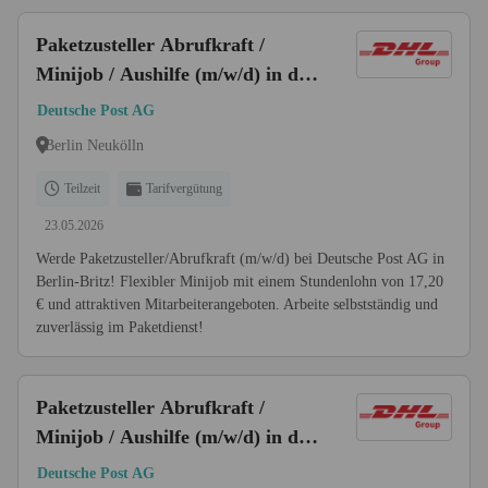
Paketzusteller Abrufkraft /
Minijob / Aushilfe (m/w/d) in der
ZB Berlin-Britz
Deutsche Post AG
Berlin Neukölln
Teilzeit
Tarifvergütung
23.05.2026
Werde Paketzusteller/Abrufkraft (m/w/d) bei Deutsche Post AG in
Berlin-Britz! Flexibler Minijob mit einem Stundenlohn von 17,20
€ und attraktiven Mitarbeiterangeboten. Arbeite selbstständig und
zuverlässig im Paketdienst!
Paketzusteller Abrufkraft /
Minijob / Aushilfe (m/w/d) in der
ZB Berlin-Pankow
Deutsche Post AG