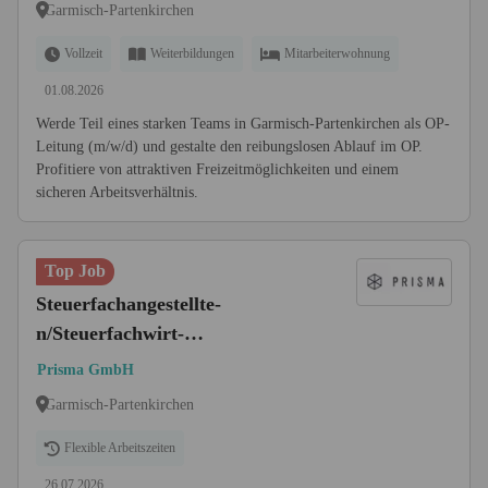
Garmisch-Partenkirchen
Vollzeit
Weiterbildungen
Mitarbeiterwohnung
01.08.2026
Werde Teil eines starken Teams in Garmisch-Partenkirchen als OP-
Leitung (m/w/d) und gestalte den reibungslosen Ablauf im OP.
Profitiere von attraktiven Freizeitmöglichkeiten und einem
sicheren Arbeitsverhältnis.
Top Job
Steuerfachangestellte-
n/Steuerfachwirt-
in/Steuerberater-in "m/w/d" in
Prisma GmbH
Vollzeit oder Teilzeit
Garmisch-Partenkirchen
Flexible Arbeitszeiten
26.07.2026