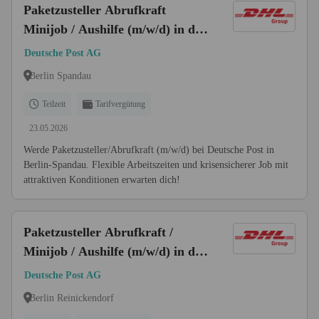
Paketzusteller Abrufkraft
Minijob / Aushilfe (m/w/d) in der
ZB Spandau
Deutsche Post AG
Berlin Spandau
Teilzeit
Tarifvergütung
23.05.2026
Werde Paketzusteller/Abrufkraft (m/w/d) bei Deutsche Post in
Berlin-Spandau. Flexible Arbeitszeiten und krisensicherer Job mit
attraktiven Konditionen erwarten dich!
Paketzusteller Abrufkraft /
Minijob / Aushilfe (m/w/d) in der
ZB Reinickendorf
Deutsche Post AG
Berlin Reinickendorf