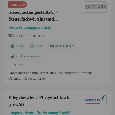
Top Job
Steuerfachangestellte(r) /
Steuerfachwirt(in) und
Steuerberater(in) (m/w/d)
Steuerberatungsgesellschaft
Garmisch-Partenkirchen
Vollzeit
Teilzeit
Weiterbildungen
Fahrtkostenzuschuss
07.08.2026
Abgeschlossene kfm. Ausbildung; freundliches Auftreten;
Offenheit Neues zu lernen;...
Pflegeberater / Pflegefachkraft
(m/w/d)
compass private pflegeberatung GmbH