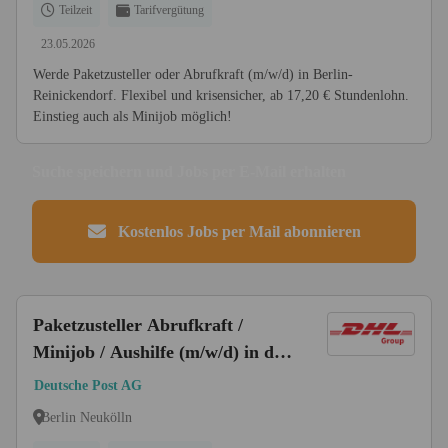
Teilzeit
Tarifvergütung
23.05.2026
Werde Paketzusteller oder Abrufkraft (m/w/d) in Berlin-
Reinickendorf. Flexibel und krisensicher, ab 17,20 € Stundenlohn.
Einstieg auch als Minijob möglich!
Suche speichern und Jobs per E-Mail erhalten
Kostenlos Jobs per Mail abonnieren
Paketzusteller Abrufkraft /
Minijob / Aushilfe (m/w/d) in der
ZB Berlin-Britz
Deutsche Post AG
Berlin Neukölln