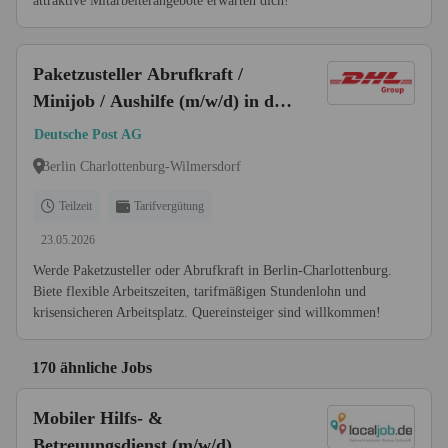
attraktive Mitarbeiterangebote erwarten dich!
Paketzusteller Abrufkraft /
Minijob / Aushilfe (m/w/d) in der
ZB Berlin-Charlottenburg
Deutsche Post AG
Berlin Charlottenburg-Wilmersdorf
Teilzeit
Tarifvergütung
23.05.2026
Werde Paketzusteller oder Abrufkraft in Berlin-Charlottenburg.
Biete flexible Arbeitszeiten, tarifmäßigen Stundenlohn und
krisensicheren Arbeitsplatz. Quereinsteiger sind willkommen!
170 ähnliche Jobs
Mobiler Hilfs- &
Betreuungsdienst (m/w/d)