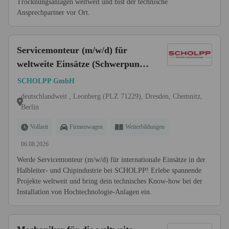
Trocknungsanlagen weltweit und bist der technische
Ansprechpartner vor Ort.
Servicemonteur (m/w/d) für
weltweite Einsätze (Schwerpunkt
in der Halbleiter- und
SCHOLPP GmbH
Chipindustrie)
deutschlandweit , Leonberg (PLZ 71229), Dresden, Chemnitz,
Berlin
Vollzeit
Firmenwagen
Weiterbildungen
06.08.2026
Werde Servicemonteur (m/w/d) für internationale Einsätze in der
Halbleiter- und Chipindustrie bei SCHOLPP! Erlebe spannende
Projekte weltweit und bring dein technisches Know-how bei der
Installation von Hochtechnologie-Anlagen ein.