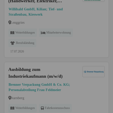
(Handwerker, Elektriker,
Mechaniker, Aufbereitungs- oder
Willibald GmbH, Kilian; Tief- und
Verfahrensmechaniker)
Straßenbau, Kieswerk
Lenggries
Weiterbildungen
Mitarbeiterwohnung
Berufskleidung
17.07.2026
Ausbildung zum
Industriekaufmann (m/w/d)
Brenner Verpackung GmbH & Co. KG;
Personalabteilung Frau Feldmeier
Starnberg
Weiterbildungen
Fahrtkostenzuschuss