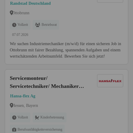
Randstad Deutschland
Ottobrunn
Vollzeit
Betriebsrat
07.07.2026
Wir suchen Industriemechaniker (m/w/d) für einen sicheren Job in
Ottobrunn mit fairer Bezahlung, spannenden Aufgaben und einem
wertschätzenden Arbeitsumfeld. Bewerben Sie sich jetzt!
Servicemonteur/
Servicetechniker/ Mechaniker
(w/m/d) Industrieservice -
Hansa-flex Ag
Hydraulik
Hessen, Bayern
Vollzeit
Kinderbetreuung
Berufsunfähigkeitsversicherung