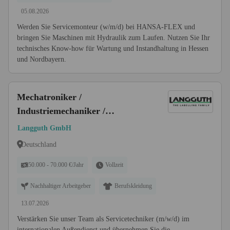
05.08.2026
Werden Sie Servicemonteur (w/m/d) bei HANSA-FLEX und
bringen Sie Maschinen mit Hydraulik zum Laufen. Nutzen Sie Ihr
technisches Know-how für Wartung und Instandhaltung in Hessen
und Nordbayern.
Mechatroniker /
Industriemechaniker /
Maschinenschlosserals
Langguth GmbH
Servicetechniker im weltweiten
Deutschland
Außendienst (m/w/d)
50.000 - 70.000 €/Jahr
Vollzeit
Nachhaltiger Arbeitgeber
Berufskleidung
13.07.2026
Verstärken Sie unser Team als Servicetechniker (m/w/d) im
internationalen Außendienst und übernehmen Sie die