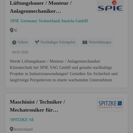
Lüftungsbauer / Monteur /
Anlagenmechaniker
Klimatechnik m/w/d
SPIE Germany Switzerland Austria GmbH
DE
Vollzeit
Nachhaltiger Arbeitgeber
Weiterbildungen
04.05.2026
Werde Lüftungsbauer / Monteur / Anlagenmechaniker
Klimatechnik bei SPIE SAG GmbH und gestalte nachhaltige
Projekte in Industrieanwendungen! Genießen Sie Sicherheit und
langfristige Perspektiven in einem wachsenden Unternehmen.
Maschinist / Techniker /
Mechatroniker für
Gleisbaumaschinen auf Montage
SPITZKE SE
bundesweit (m/w/d)
Deutschland