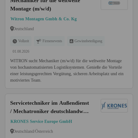
Mechaniker für die weltweite
Montage (m/w/d)
Witron Montagen Gmbh & Co. Kg
Deutschland
Vollzeit
Firmenevents
Gewinnbeteiligung
01.08.2026
WITRON sucht Mechaniker (m/w/d) für die weltweite Montage
von hochautomatisierten Logistiksystemen. Genieße die Vorteile
einer leistungsgerechten Vergütung, sicheren Arbeitsplatz und ein
motiviertes Team.
Servicetechniker im Außendienst
/ Mechatroniker deutschlandweit
- Inbetriebnahme & Montage
KRONES Service Europe GmbH
(m/w/d) - Einsatzgebiet
Deutschland/Österreich
Deutschland/Österreich