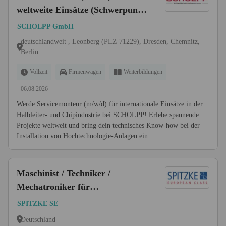
weltweite Einsätze (Schwerpunkt
in der Halbleiter- und
SCHOLPP GmbH
Chipindustrie)
deutschlandweit , Leonberg (PLZ 71229), Dresden, Chemnitz,
Berlin
Vollzeit
Firmenwagen
Weiterbildungen
06.08.2026
Werde Servicemonteur (m/w/d) für internationale Einsätze in der
Halbleiter- und Chipindustrie bei SCHOLPP! Erlebe spannende
Projekte weltweit und bring dein technisches Know-how bei der
Installation von Hochtechnologie-Anlagen ein.
Maschinist / Techniker /
Mechatroniker für
Gleisbaumaschinen auf Montage
SPITZKE SE
bundesweit (m/w/d)
Deutschland