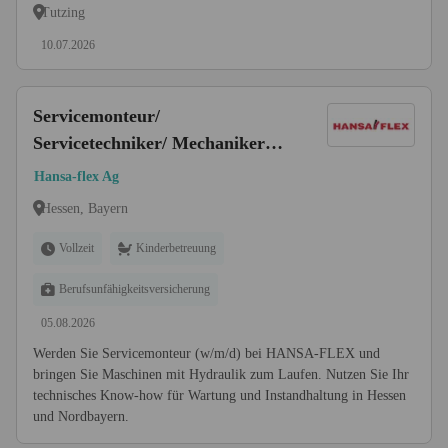
Maschinenschlosser (m/w/d)
Tutzing
10.07.2026
Servicemonteur/
Servicetechniker/ Mechaniker
(w/m/d) Industrieservice -
Hansa-flex Ag
Hydraulik
Hessen, Bayern
Vollzeit
Kinderbetreuung
Berufsunfähigkeitsversicherung
05.08.2026
Werden Sie Servicemonteur (w/m/d) bei HANSA-FLEX und
bringen Sie Maschinen mit Hydraulik zum Laufen. Nutzen Sie Ihr
technisches Know-how für Wartung und Instandhaltung in Hessen
und Nordbayern.