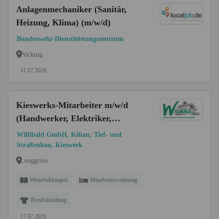
Anlagenmechaniker (Sanitär,
Heizung, Klima) (m/w/d)
Bundeswehr-Dienstleistungszentrum
Pöcking
31.07.2026
Kieswerks-Mitarbeiter m/w/d
(Handwerker, Elektriker,
Mechaniker, Aufbereitungs- oder
Willibald GmbH, Kilian; Tief- und
Verfahrensmechaniker)
Straßenbau, Kieswerk
Lenggries
Weiterbildungen
Mitarbeiterwohnung
Berufskleidung
17.07.2026