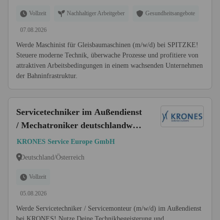
Vollzeit
Nachhaltiger Arbeitgeber
Gesundheitsangebote
07.08.2026
Werde Maschinist für Gleisbaumaschinen (m/w/d) bei SPITZKE!
Steuere moderne Technik, überwache Prozesse und profitiere von
attraktiven Arbeitsbedingungen in einem wachsenden Unternehmen
der Bahninfrastruktur.
Servicetechniker im Außendienst
/ Mechatroniker deutschlandweit
- Inbetriebnahme & Montage
KRONES Service Europe GmbH
(m/w/d) - Einsatzgebiet
Deutschland/Österreich
Deutschland/Österreich
Vollzeit
05.08.2026
Werde Servicetechniker / Servicemonteur (m/w/d) im Außendienst
bei KRONES! Nutze Deine Technikbegeisterung und