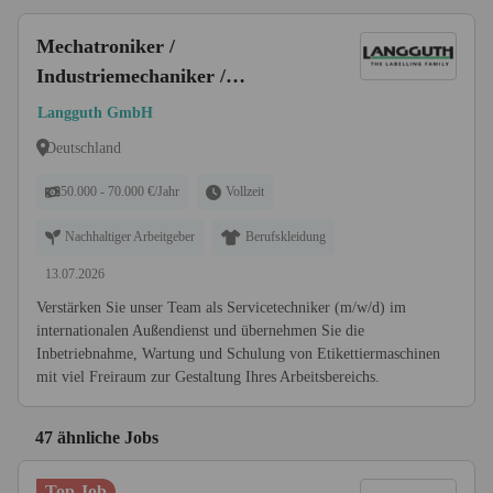
Mechatroniker /
Industriemechaniker /
Maschinenschlosserals
Langguth GmbH
Servicetechniker im weltweiten
Deutschland
Außendienst (m/w/d)
50.000 - 70.000 €/Jahr
Vollzeit
Nachhaltiger Arbeitgeber
Berufskleidung
13.07.2026
Verstärken Sie unser Team als Servicetechniker (m/w/d) im
internationalen Außendienst und übernehmen Sie die
Inbetriebnahme, Wartung und Schulung von Etikettiermaschinen
mit viel Freiraum zur Gestaltung Ihres Arbeitsbereichs.
47 ähnliche Jobs
Top Job