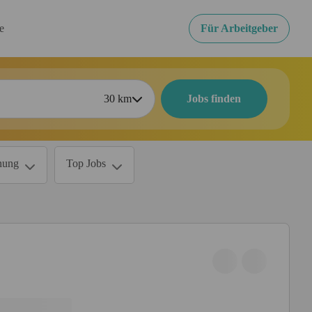
re
Für Arbeitgeber
30
km
Jobs finden
nung
Top Jobs